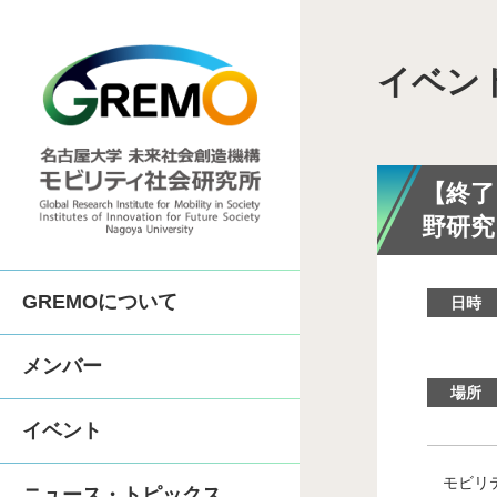
イベン
COI-NEXT「地
SIP第3期「先進的
【終了
野研究
COI「人がつながる
GREMOについて
日時
体制
人間機械協奏技術コン
メンバー
沿革
中部先進モビリティ実
場所
イベント
歴代所長
先進モビリティ学
モビリテ
ニュース・トピックス