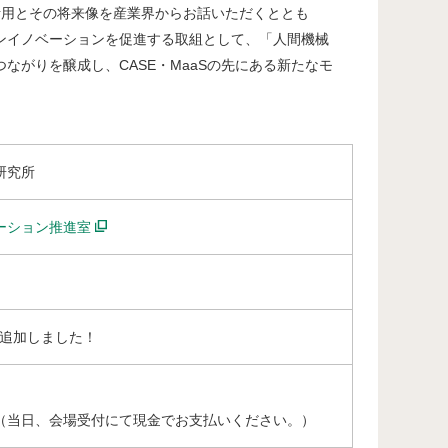
活用とその将来像を産業界からお話いただくととも
ンイノベーションを促進する取組として、「人間機械
学位プログラム（TMI）」
がりを醸成し、CASE・MaaSの先にある新たなモ
研究所
ーション推進室
を追加しました！
円（当日、会場受付にて現金でお支払いください。）