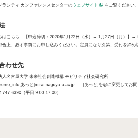
ソラシティ カンファレンスセンターの
ウェブサイト
をご覧ください
法
みはこちら 【申込締切：2020年1月22日（水）→ 1月27日（月）】
都合上、必ず事前にお申し込みください。定員になり次第、受付を締め
合わせ先
法人名古屋大学 未来社会創造機構 モビリティ社会研究所
：gremo_info[あっと]mirai.nagoya-u.ac.jp [あっと]を@に変更
747-6390（平日 9:00-17:00）