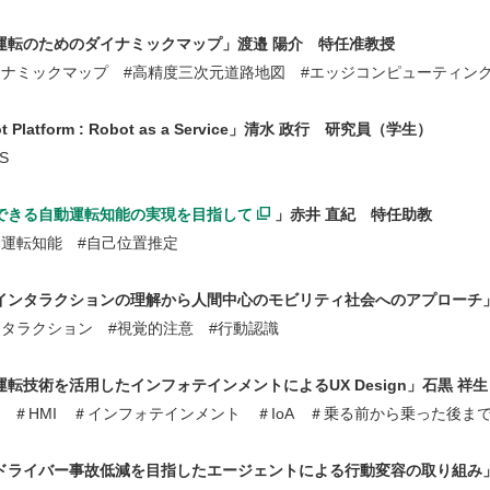
転のためのダイナミックマップ」渡邉 陽介 特任准教授
ミックマップ #高精度三次元道路地図 #エッジコンピューティング
 Platform : Robot as a Service」清水 政行 研究員（学生）
S
できる自動運転知能の実現を目指して
」赤井 直紀 特任助教
転知能 #自己位置推定
ンタラクションの理解から人間中心のモビリティ社会へのアプローチ」
ラクション #視覚的注意 #行動認識
転技術を活用したインフォテインメントによるUX Design」石黒 祥
＃HMI ＃インフォテインメント ＃IoA ＃乗る前から乗った後ま
ライバー事故低減を目指したエージェントによる行動変容の取り組み」