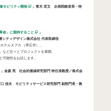
先進モビリティ開発
」青木 宏文 企画戦略室長・特
革命」に期待すること
」
ティデザイン株式会社 代表取締役
テルヌプカ （帯広市）。
ど次々とプロジェクトを展開。
可能性をお話します。
」金
森 亮 社会的価値研究部門 特任准教授／株式会
河口 信夫 モビリティサービス研究部門 副部門長・教