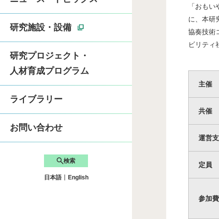
「おもい
に、本研
卓越大学院「ライフ
研究施設・設備
協奏技術
ビリティ
研究プロジェクト・
先端自動車工学サマー
人材育成プログラム
主催
SDGsへの取り組み
ライブラリー
共催
お問い合わせ
運営支
検索
定員
日本語
English
参加費