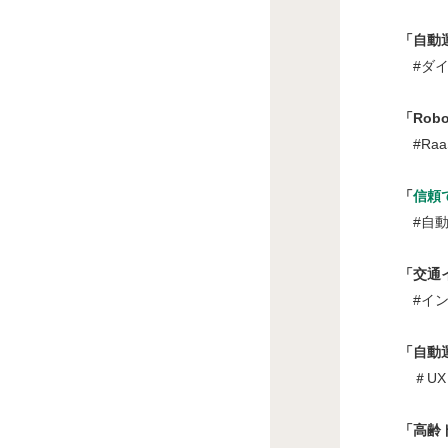
「自動運
#ダイナ
「Robot
#Raa
「
信頼
#自動運
「交通イ
#インタ
「自動運
＃UX 
「高齢ド