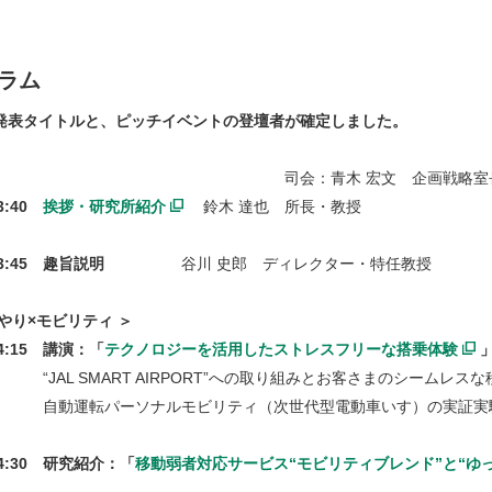
ラム
発表タイトルと、ピッチイベントの登壇者が確定しました。
会：青木 宏文 企画戦略室
13:40
挨拶・研究所紹介
鈴木 達也 所長・教授
13:45 趣旨説明
谷川 史郎 ディレクター・特任教授
やり×モビリティ ＞
14:15 講演：
「
テクノロジーを活用したストレスフリーな搭乗体験
 SMART AIRPORT”への取り組みとお客さまのシームレスな
転パーソナルモビリティ（次世代型電動車いす）の実証実験
14:30 研究紹介：「
移動弱者対応サービス“モビリティブレンド”と“ゆ