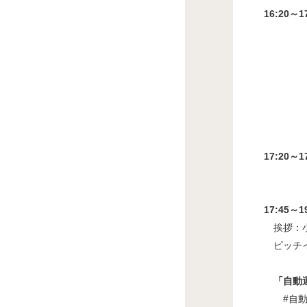
16:20～
モデ
パネリ
坂口
干場 
兼 H
谷川
17:20～
武
17:45
挨拶：
ピッチイ
「自動
#自動運