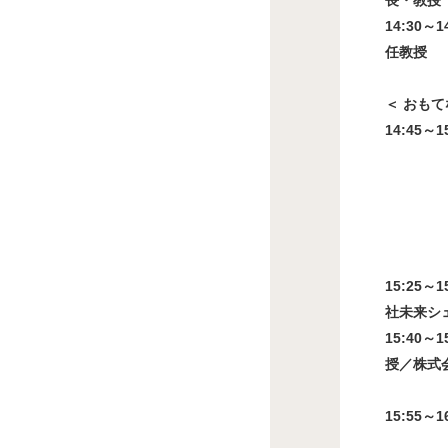
長・教授
14:30～
任教授
＜ おもて
14:45～
柏尾 哲
「北海道
地元有
実際の
15:25～
社未来シ
15:40～
授／株式
15:55～