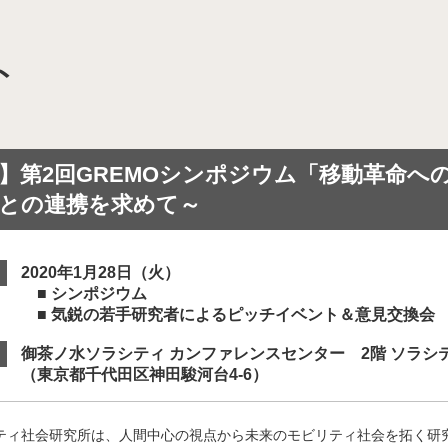
ト
域を次世代につなぐマイモビリティ共創拠点」
モビリティシステムを活用したスマート・ディストリクト
】第2回GREMOシンポジウム「移動革命へ
との連携を求めて～
 “移動”イノベーション拠点」【終了】
2020年1月28日（火）
ソーシアム（HMHS）
■ シンポジウム 13：30～
■ 気鋭の若手研究者によるピッチイベント＆意見交換会 17
装プラットフォーム（CAMIP）
御茶ノ水ソラシティ カンファレンスセンター 2階 ソラシ
（東京都千代田区神田駿河台4-6）
ィ社会研究所は、人間中心の視点から未来のモビリティ社会を拓く研