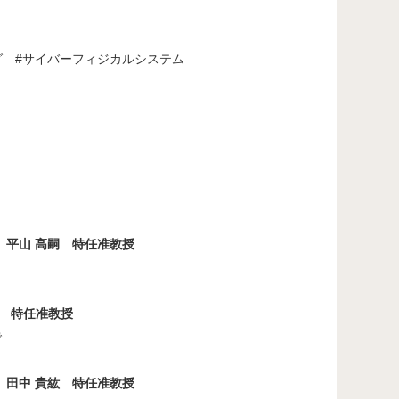
 #サイバーフィジカルシステム
平山 高嗣 特任准教授
生 特任准教授
で
田中 貴紘 特任准教授