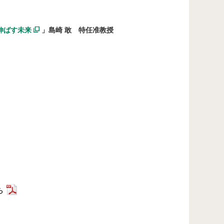
伸ばす未来
」島崎 敢 特任准教授
ら