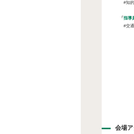
#知的エ
「
指導
#交通心
会場ア