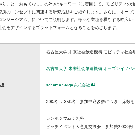
やり」と「おもてなし」の2つのキーワードに着目して、モビリティの
究所のコンセプトに関連する研究活動をご紹介します。さらに、オープ
スタイル革命のための超学際移動イノベーション人材養成
コンソーシアム」についてご説明します。様々な業種を横断する幅広いつな
社会をデザインするプラットフォームとなることをめざします。
プログラム（NUSIP）
名古屋大学 未来社会創造機構 モビリティ社会
名古屋大学 未来社会創造機構 オープンイノベ
援
scheme verge株式会社
200名 → 350名 参加申込多数につき、席数
シンポジウム：無料
ピッチイベント＆意見交換会：参加費2,000