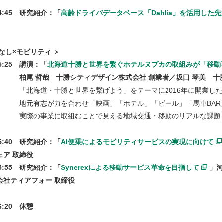
14:45 研究紹介：「
高齢ドライバデータベース「Dahlia」を活用した
なし×モビリティ ＞
15:25 講演：「
北海道十勝と世界を繋ぐホテルヌプカの取組みが「移動
哉 十勝シティデザイン株式会社 創業者／坂口 琴美 十勝シ
・十勝と世界を繋げよう」をテーマに2016年に開業したホ
志が力を合わせ「映画」「ホテル」「ビール」「馬車BAR」な
事業に取組むことで見える地域交通・移動のリアルな課題と
15:40 研究紹介：「
AI便乗によるモビリティサービスの実現に向けて
ェア 取締役
15:55 研究紹介：「
Synerexによる移動サービス革命を目指して
」
会社ティアフォー 取締役
16:20 休憩