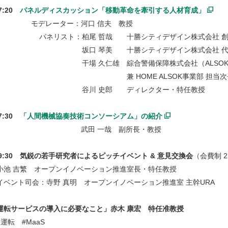
17:20
パネルディスカッション「移動革命を牽引する人材育成」
レーター：河口 信夫 教授
スト：柏尾 哲哉 十勝シティデザイン株式会社 創
 琴美 十勝シティデザイン株式会社 代表
久仁雄 綜合警備保障株式会社（ALSOK）営業総括
OME ALSOK事業部 担当次長・兼 統合
 史郎 ディレクター・特任教授
17:30
「人間機械協奏技術コンソーシアム」の紹介
田 一哉 副所長・教授
～19:30 気鋭の若手研究者によるピッチイベント & 意見交換会
（会費制 2
小池 吉繁 オープンイノベーション推進室長・特任教授
ベント司会：寺野 真明 オープンイノベーション推進室 主幹URA
運転サービスの導入に必要なこと」赤木 康宏 特任准教授
転 #MaaS