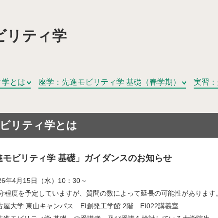
ビリティ学
域を次世代につなぐマイモビリティ共創拠点」
モビリティシステムを活用したスマート・ディストリクト
ィ学とは
座学：先進モビリティ学 基礎（春学期）
実習：
 “移動”イノベーション拠点」【終了】
モビリティ学とは
ソーシアム（HMHS）
進モビリティ学 基礎」ガイダンスのお知らせ
装プラットフォーム（CAMIP）
26年4月15日（水）10：30～
度を予定していますが、質問の数によって延長の可能性があります
屋大学 東山キャンパス EI創発工学館 2階 EI022講義室