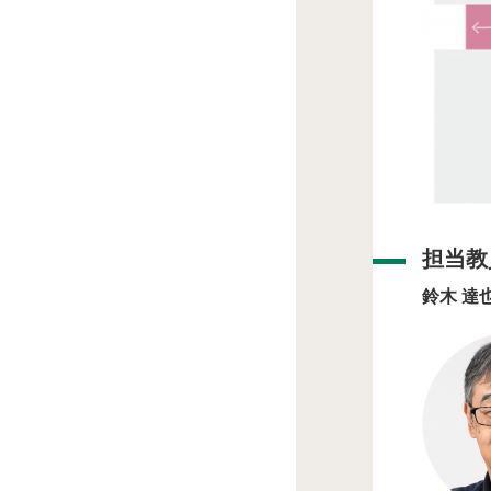
担当教
鈴木 達