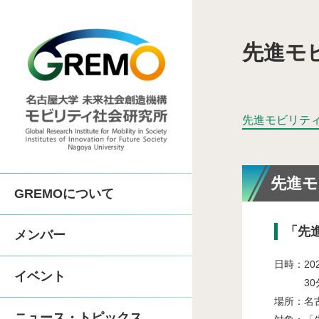
先進モ
COI-NEXT「地
SIP第3期「先進的
先進モビリテ
COI「人がつながる
先進
GREMOについて
体制
人間機械協奏技術コン
「先
メンバー
沿革
中部先進モビリティ実
日時：20
イベント
30分程
歴代所長
場所：名古
先進モビリティ学
ニュース・トピックス