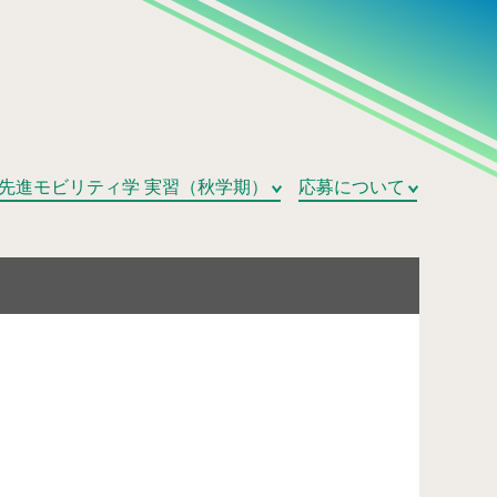
の構築」
先進モビリティ学 実習（秋学期）
応募について
。