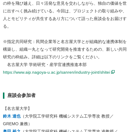
の枠を飛び越え、日々活発な意見を交わしながら、独自の価値を世
に出すべく挑み続けている。今回は、プロジェクトの取り組みや、
人とモビリティが共生するあり方について語った座談会をお届けす
る。
※指定共同研究：民間企業等と名古屋大学とが組織的な連携体制を
構築し、組織一丸となって研究開発を推進するための、新しい共同
研究の枠組み。詳細は以下のリンクをご覧ください。
名古屋大学 学術研究・産学官連携推進本部
https://www.aip.nagoya-u.ac.jp/sanren/industry-joint/shitei
座談会参加者
【名古屋大学】
鈴木 達也
（大学院工学研究科 機械システム工学専攻 教授／
GREMO 兼務）
奥田 裕之
（大学院工学研究科 機械システム工学専攻 准教授／