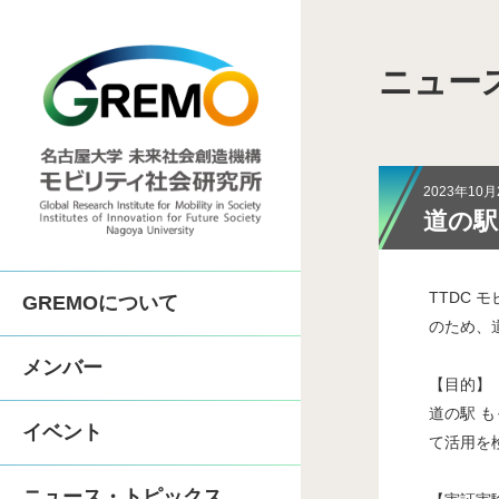
ニュー
COI-NEXT「地
SIP第3期「先進的
2023年10月
道の駅
COI「人がつながる
TTDC
GREMOについて
体制
人間機械協奏技術コン
のため、
メンバー
【目的】
沿革
中部先進モビリティ実
道の駅 
イベント
て活用を
歴代所長
先進モビリティ学
ニュース・トピックス