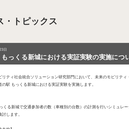
ス・トピックス
域を次世代につなぐマイモビリティ共創拠点」
モビリティシステムを活用したスマート・ディストリクト
23日
 もっくる新城における実証実験の実施につ
 “移動”イノベーション拠点」【終了】
 モビリティ社会統合ソリューション研究部門において、未来のモビリテ
ソーシアム（HMHS）
道の駅 もっくる新城における実証実験を実施します。
装プラットフォーム（CAMIP）
もっくる新城で交通参加者の数（車種別の台数）の計測を行いシミュレ
検討します。