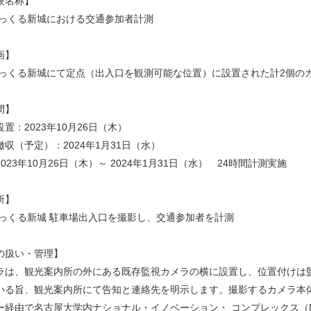
験名称】
もっくる新城における交通参加者計測
スタイル革命のための超学際移動イノベーション人材養成
画】
もっくる新城にて定点（出入口を観測可能な位置）に設置された計2個の
プログラム（NUSIP）
間】
置：2023年10月26日（木）
収（予定）：2024年1月31日（水）
023年10月26日（木）～ 2024年1月31日（水） 24時間計測実施
所】
もっくる新城 駐車場出入口を撮影し、交通参加者を計測
の扱い・管理】
ラは、観光案内所の外にある既存監視カメラの横に設置し、位置付けは
いる旨、観光案内所にて告知と連絡先を明示します。撮影するカメラ本
経由で名古屋大学内ナショナル・イノベーション・ コンプレックス（NIC