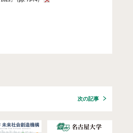
23」（pp. 73-74）
次の記事