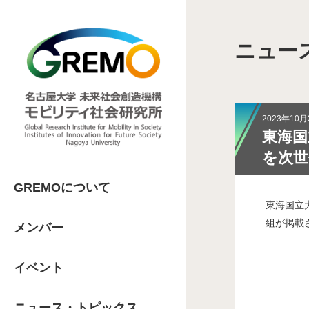
ニュー
COI-NEXT「地
SIP第3期「先進的
2023年10月
東海国立
COI「人がつながる
を次世
GREMOについて
体制
人間機械協奏技術コン
東海国立大
組が掲載
メンバー
沿革
中部先進モビリティ実
イベント
歴代所長
先進モビリティ学
ニュース・トピックス