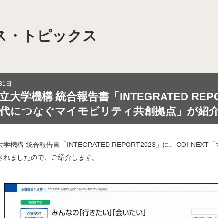
ス・トピックス
域を次世代につなぐマイモビリティ共創拠点」
モビリティシステムを活用したスマート・ディストリクト
31日
大学機構 統合報告書「INTEGRATED REPO
 “移動”イノベーション拠点」【終了】
代につなぐマイモビリティ共創拠点」が紹
ソーシアム（HMHS）
学機構 統合報告書「INTEGRATED REPORT2023」に、COI-
されましたので、ご紹介します。
装プラットフォーム（CAMIP）