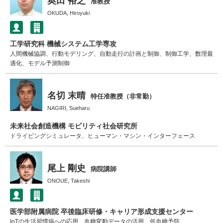
奥田 裕之
准教授
OKUDA, Hiroyuki
工学研究科 機械システム工学専攻
人間機械協調、行動モデリング、自動走行の計画と制御、制御工学、数理最
適化、モデル予測制御
名切 末晴
特任准教授（非常勤）
NAGIRI, Sueharu
未来社会創造機構 モビリティ社会研究所
ドライビングシミュレータ、ヒューマン・マシン・インターフェース
尾上 剛史
病院講師
ONOUE, Takeshi
医学部附属病院 卒後臨床研修・キャリア形成支援センター
IoTの生活習慣病への応用、血糖変動データの活用、低血糖予防