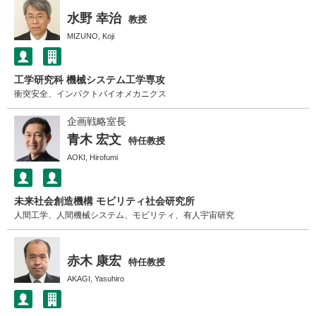
水野 幸治
教授
MIZUNO, Koji
工学研究科 機械システム工学専攻
衝突安全、インパクトバイオメカニクス
企画戦略室長
青木 宏文
特任教授
AOKI, Hirofumi
未来社会創造機構 モビリティ社会研究所
人間工学、人間機械システム、モビリティ、有人宇宙研究
赤木 康宏
特任教授
AKAGI, Yasuhiro