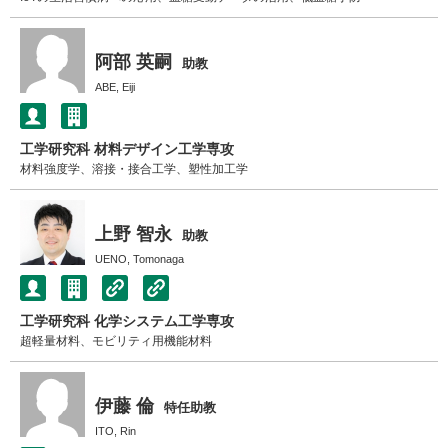
阿部 英嗣
助教
ABE, Eiji
工学研究科 材料デザイン工学専攻
材料強度学、溶接・接合工学、塑性加工学
上野 智永
助教
UENO, Tomonaga
工学研究科 化学システム工学専攻
超軽量材料、モビリティ用機能材料
伊藤 倫
特任助教
ITO, Rin