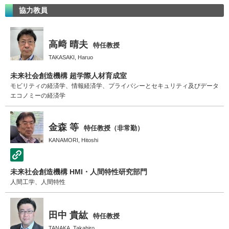
協力教員
高﨑 晴夫
特任教授
TAKASAKI, Haruo
未来社会創造機構 超学際人材育成室
モビリティの経済学、情報経済学、プライバシーとセキュリティ及びデータ
エコノミーの経済学
金森 等
特任教授（非常勤）
KANAMORI, Hitoshi
未来社会創造機構 HMI・人間特性研究部門
人間工学、人間特性
田中 貴紘
特任教授
TANAKA, Takahiro