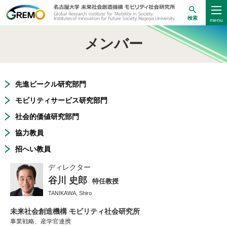
検索
メンバー
先進ビークル研究部門
モビリティサービス研究部門
社会的価値研究部門
協力教員
招へい教員
ディレクター
谷川 史郎
特任教授
TANIKAWA, Shiro
未来社会創造機構 モビリティ社会研究所
事業戦略、産学官連携