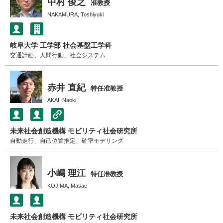
中村 俊之
准教授
NAKAMURA, Toshiyuki
岐阜大学 工学部 社会基盤工学科
交通計画、人間行動、社会システム
赤井 直紀
特任准教授
AKAI, Naoki
未来社会創造機構 モビリティ社会研究所
自動走行、自己位置推定、確率モデリング
小嶋 理江
特任准教授
KOJIMA, Masae
未来社会創造機構 モビリティ社会研究所