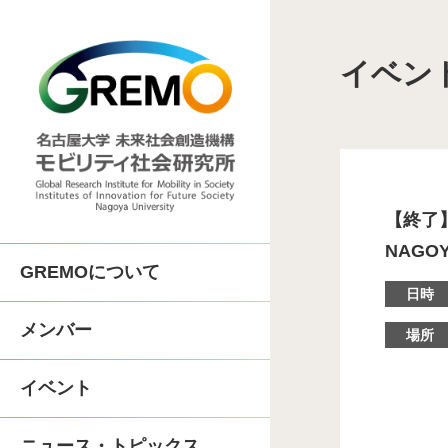
イベン
COI-NEXT「地
SIP第3期「先進的
COI「人がつながる
【終了】
NAGO
GREMOについて
体制
人間機械協奏技術コン
日時
メンバー
場所
沿革
中部先進モビリティ実
イベント
歴代所長
先進モビリティ学
ニュース・トピックス