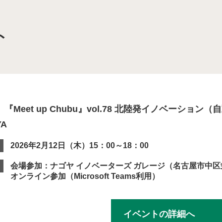
ト
域を次世代につなぐマイモビリティ共創拠点」
モビリティシステムを活用したスマート・ディストリクト
 “移動”イノベーション拠点」【終了】
『Meet up Chubu』vol.78 北陸発イノベーション（
YA
ソーシアム（HMHS）
2026年2月12日（木）15：00～18：00
会場参加：ナゴヤ イノベーターズ ガレージ（名古屋市中区
装プラットフォーム（CAMIP）
オンライン参加（Microsoft Teams利用）
イベントの詳細へ