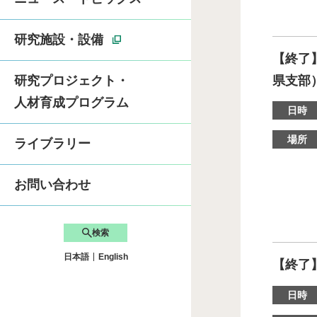
卓越大学院「ライフ
研究施設・設備
【終了
県支部
研究プロジェクト・
先端自動車工学サマー
人材育成プログラム
日時
SDGsへの取り組み
場所
ライブラリー
お問い合わせ
検索
日本語
English
【終了】
日時