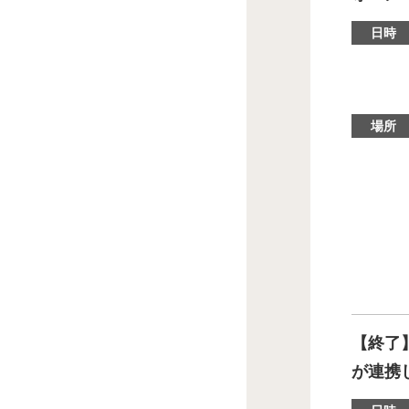
日時
場所
【終了
が連携