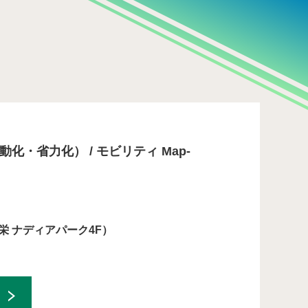
の構築」
自動化・省力化） / モビリティ Map-
栄 ナディアパーク4F）