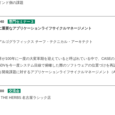
ンド側の課題
6:40
専門セミナー３
代に重要なアプリケーションライフサイクルマネージメント
氏
アルゴグラフィックス チーフ・テクニカル・アーキテクト
界が100年に一度の大変革期を迎えていると呼ばれている中で、CASE
SDVを今一度システム目線で俯瞰した際のソフトウェアの位置づけを再
う開発課題に対するアプリケーションライフサイクルマネージメント（A
9:00
交流会
 THE HERBS 名古屋ラシック店