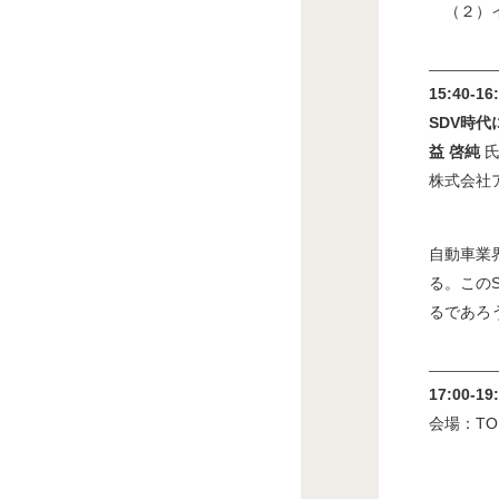
（２）イ
15:40-1
SDV時
益 啓純
株式会社
自動車業
る。この
るであろ
17:00-1
会場：TO