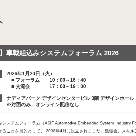
ト
域を次世代につなぐマイモビリティ共創拠点」
モビリティシステムを活用したスマート・ディストリクト
】車載組込みシステムフォーラム 2026
 “移動”イノベーション拠点」【終了】
2026年1月20日（火）
■ フォーラム 10：00～16：40
ソーシアム（HMHS）
■ 交流会 17：00～19：00
ナディアパーク デザインセンタービル 3階 デザインホー
※対面のみ、オンライン配信なし
装プラットフォーム（CAMIP）
ステムフォーラム（ASIF Automotive Embedded System Ind
せることを目的として、 2008年4月に設立されました。勉強会、スキ