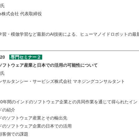
氏
are株式会社 代表取締役
学習・模倣学習など最新のAI技術による、ヒューマノイドロボットの最
5:20
専門セミナー２
ソフトウェア産業と日本での活用の可能性について
氏
ンサルタンシー・サービシズ株式会社 マネジングコンサルタント
20年間のインドのソフトウェア企業との共同作業を通じて得られたイン
ドの紹介
ドのソフトウェア産業とその輸出先
ドのソフトウェア企業の日本での活用
客側での課題