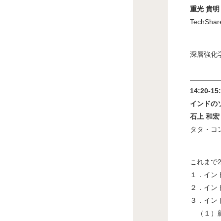
重光 貴明
TechSh
深層強化
14:20-1
インドの
石上 和宏
タタ・コ
これまで
１．イン
２．イン
３．イン
（１）顧