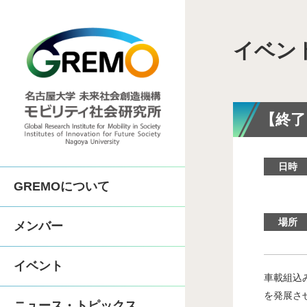
イベン
COI-NEXT「地
SIP第3期「先進的
【終了
COI「人がつながる
日時
GREMOについて
体制
人間機械協奏技術コン
場所
メンバー
沿革
中部先進モビリティ実
イベント
車載組込みシ
歴代所長
先進モビリティ学
を発展さ
ニュース・トピックス