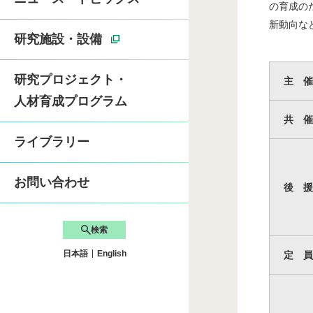
の育成の
新動向な
卓越大学院「ライフ
研究施設・設備
研究プロジェクト・
主 催
先端自動車工学サマー
人材育成プログラム
共 催
SDGsへの取り組み
ライブラリー
お問い合わせ
後 援
検索
日本語
English
定 員