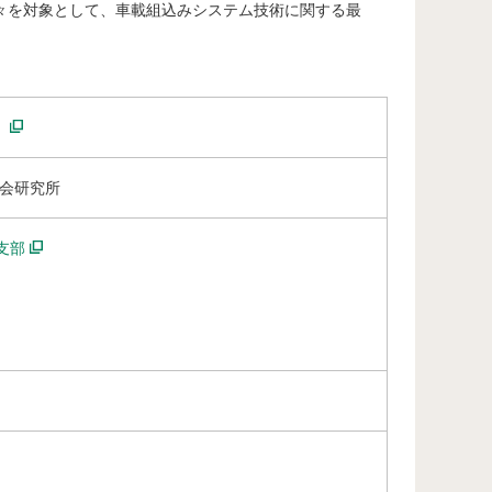
々を対象として、車載組込みシステム技術に関する最
。
学位プログラム（TMI）」
）
社会研究所
支部