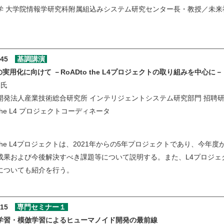
学 大学院情報学研究科附属組込みシステム研究センター長・教授／未来
:45
基調講演
Sの実用化に向けて －RoADto the L4プロジェクトの取り組みを中心に－
氏
開発法人産業技術総合研究所 インテリジェントシステム研究部門 招聘
o the L4 プロジェクトコーディネータ
to the L4プロジェクトは、2021年からの5年プロジェクトであり、
成果および今後解決すべき課題等について説明する。また、L4プロジェ
についても紹介を行う。
:15
専門セミナー１
学習・模倣学習によるヒューマノイド開発の最前線